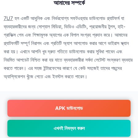
আমাদের সম্পর্কে
7U7
হল একটি আধুনিক এবং নির্ভরযোগ্য সফটওয়্যার ডাউনলোড প্ল্যাটফর্ম যা
ব্যবহারকারীদের জন্য সোশ্যাল মিডিয়া, ভিডিও এডিটিং, প্রয়োজনীয় টুলস, হাই-
গ্রাফিক্স গেম এবং শিক্ষামূলক অ্যাপের এক বিশাল সংগ্রহ প্রদান করে। আমাদের
প্ল্যাটফর্মটি সম্পূর্ণ নিরাপদ এবং প্রতিটি অ্যাপ আপলোড করার আগে ভাইরাস স্ক্যান
করা হয়। এখানে আপনি খুব দ্রুত গতিতে ডাউনলোড করার সুবিধা পাবেন এবং
নিয়মিত আপডেট নিশ্চিত করা হয় যাতে ব্যবহারকারীরা সর্বদা লেটেস্ট সংস্করণ ব্যবহার
করতে পারেন। এর সহজ ইন্টারফেসের কারণে যে কেউ সহজেই তাদের পছন্দের
অ্যাপ্লিকেশন খুঁজে পেতে এবং ইনস্টল করতে পারেন।
APK ডাউনলোড
এখনই নিবন্ধন করুন