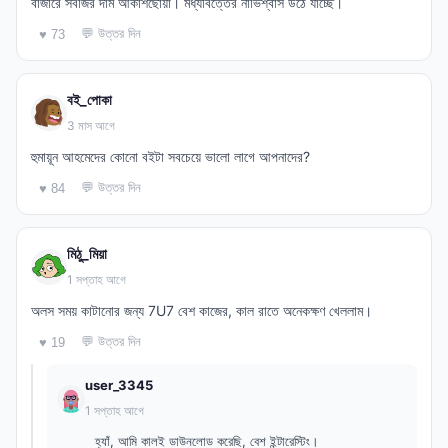
বাজারে সবজির দাম আকাশছোঁয়া। মধ্যবিত্তের নাভিশ্বাস উঠে যাচ্ছে।
💬 উত্তর দিন
♥ 73
বই_পোকা
3 মাস আগে
হুমায়ূন আহমেদের কোনো বইটা সবচেয়ে ভালো লাগে আপনাদের?
💬 উত্তর দিন
♥ 84
মিঠু_মিয়া
1 সপ্তাহ আগে
অলস সময় কাটানোর জন্য 7U7 বেশ কাজের, কাল রাতে অনেকক্ষণ খেললাম।
💬 উত্তর দিন
♥ 19
user_3345
1 সপ্তাহ আগে
হ্যাঁ, আমি কালই ডাউনলোড করেছি, বেশ ইন্টারেস্টিং।