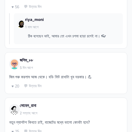
💬 উত্তর দিন
♥ 56
riya_moni
1 মাস আগে
ঠিক বলেছেন ভাই, আমার তো এখন চশমা ছাড়া চলেই না। 👓
জসিম_৮৮
5 দিন আগে
জিম শুরু করলাম আজ থেকে। বডি ফিট রাখাটা খুব দরকার। 💪
💬 উত্তর দিন
♥ 20
সোহেল_রানা
2 সপ্তাহ আগে
নতুন ল্যাপটপ কিনতে চাই, বাজেটের মধ্যে ভালো কোনটা হবে?
💬 উত্তর দিন
♥ 25