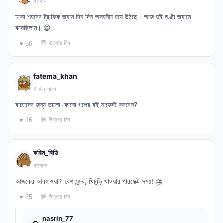
গতকাল
ঢাকা শহরের ট্রাফিক জ্যাম দিন দিন অসহনীয় হয়ে উঠছে। আজ দুই ঘণ্টা জ্যামে
বসেছিলাম। 😫
💬 উত্তর দিন
♥ 56
fatema_khan
4 দিন আগে
বাচ্চাদের জন্য ভালো কোনো গল্পের বই সাজেস্ট করবেন?
💬 উত্তর দিন
♥ 16
করিম_বিডি
গতকাল
আজকের আবহাওয়াটা বেশ সুন্দর, খিচুড়ি খাওয়ার পারফেক্ট সময়! ⛈️
💬 উত্তর দিন
♥ 25
nasrin_77