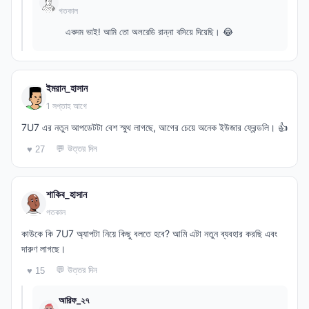
গতকাল
একদম ভাই! আমি তো অলরেডি রান্না বসিয়ে দিয়েছি। 😂
ইমরান_হাসান
1 সপ্তাহ আগে
7U7 এর নতুন আপডেটটা বেশ স্মুথ লাগছে, আগের চেয়ে অনেক ইউজার ফ্রেন্ডলি। 👍
💬 উত্তর দিন
♥ 27
শাকিব_হাসান
গতকাল
কাউকে কি 7U7 অ্যাপটা নিয়ে কিছু বলতে হবে? আমি এটা নতুন ব্যবহার করছি এবং
দারুণ লাগছে।
💬 উত্তর দিন
♥ 15
আরিফ_২৭