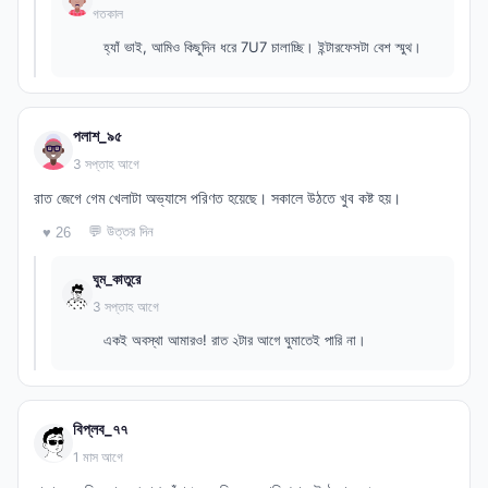
গতকাল
হ্যাঁ ভাই, আমিও কিছুদিন ধরে 7U7 চালাচ্ছি। ইন্টারফেসটা বেশ স্মুথ।
পলাশ_৯৫
3 সপ্তাহ আগে
রাত জেগে গেম খেলাটা অভ্যাসে পরিণত হয়েছে। সকালে উঠতে খুব কষ্ট হয়।
💬 উত্তর দিন
♥ 26
ঘুম_কাতুরে
3 সপ্তাহ আগে
একই অবস্থা আমারও! রাত ২টার আগে ঘুমাতেই পারি না।
বিপ্লব_৭৭
1 মাস আগে