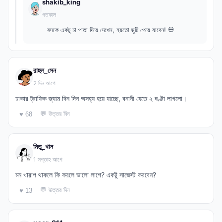
shakib_king
গতকাল
বসকে একটু চা পাতা দিয়ে দেখেন, হয়তো ছুটি পেয়ে যাবেন! 💀
রাহুল_সেন
2 দিন আগে
ঢাকার ট্রাফিক জ্যাম দিন দিন অসহ্য হয়ে যাচ্ছে, বনানী যেতে ২ ঘণ্টা লাগলো।
💬 উত্তর দিন
♥ 68
মিতু_খান
1 সপ্তাহ আগে
মন খারাপ থাকলে কি করলে ভালো লাগে? একটু সাজেস্ট করবেন?
💬 উত্তর দিন
♥ 13