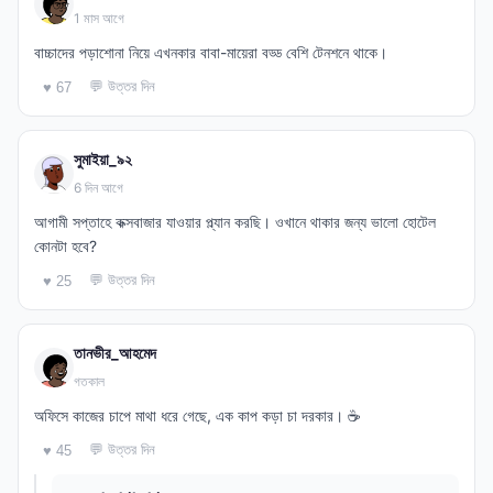
1 মাস আগে
বাচ্চাদের পড়াশোনা নিয়ে এখনকার বাবা-মায়েরা বড্ড বেশি টেনশনে থাকে।
💬 উত্তর দিন
♥ 67
সুমাইয়া_৯২
6 দিন আগে
আগামী সপ্তাহে কক্সবাজার যাওয়ার প্ল্যান করছি। ওখানে থাকার জন্য ভালো হোটেল
কোনটা হবে?
💬 উত্তর দিন
♥ 25
তানভীর_আহমেদ
গতকাল
অফিসে কাজের চাপে মাথা ধরে গেছে, এক কাপ কড়া চা দরকার। ☕
💬 উত্তর দিন
♥ 45