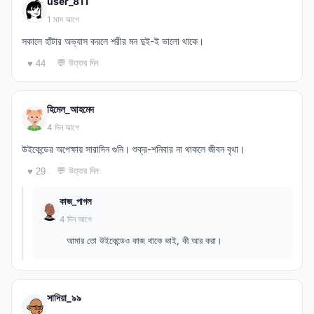
user_811
1 মাস আগে
সকালে হাঁটার অভ্যাস করলে শরীর মন দুই-ই ভালো থাকে।
💬 উত্তর দিন
♥ 44
হিমেল_আহমেদ
4 দিন আগে
উইকেন্ডের অপেক্ষায় সারাদিন গুনি। শুক্র-শনিবার না থাকলে জীবন বৃথা।
💬 উত্তর দিন
♥ 29
কাজ_পাগল
4 দিন আগে
আমার তো উইকেন্ডেও কাজ থাকে ভাই, কী আর করা।
সাদিয়া_৯৯