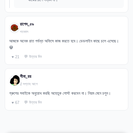
রাশেদ_৫৬
গতকাল
আজকে অনেক রাত পর্যন্ত অফিসে কাজ করতে হবে। ডেডলাইন কাছে চলে এসেছে।
💀
💬 উত্তর দিন
♥ 21
সীমা_রয়
2 সপ্তাহ আগে
গ্রুপের সবাইকে অনুরোধ করছি অহেতুক পোস্ট করবেন না। নিয়ম মেনে চলুন।
💬 উত্তর দিন
♥ 67