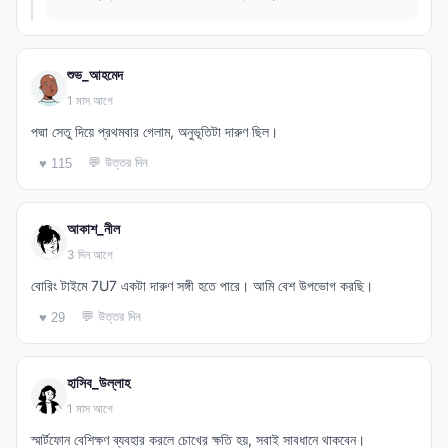
শুভ_আহমেদ
1 মাস আগে
পদ্মা সেতু দিয়ে প্রথমবার গেলাম, অনুভূতিটা দারুণ ছিল।
💬 উত্তর দিন
♥ 115
আকাশ_নীল
3 দিন আগে
বোরিং টাইমে 7U7 একটা দারুণ সঙ্গী হতে পারে। আমি বেশ উপভোগ করছি।
💬 উত্তর দিন
♥ 29
হাসিব_উল্লাহ
1 মাস আগে
স্মার্টফোন বেশিক্ষণ ব্যবহার করলে চোখের ক্ষতি হয়, সবাই সাবধানে থাকবেন।