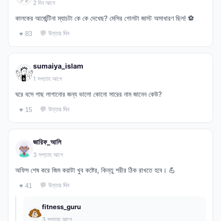
2 দিন আগে
কালকের আর্জেন্টিনা ম্যাচটা কে কে দেখেছ? মেসির গোলটা জাস্ট অসাধারণ ছিল! ⚽
💬 উত্তর দিন
♥ 83
sumaiya_islam
1 সপ্তাহ আগে
ঘরে বসে গাছ লাগানোর জন্য ভালো কোনো সারের নাম জানেন কেউ?
💬 উত্তর দিন
♥ 15
জারিফ_আলি
3 সপ্তাহ আগে
অফিস শেষ করে জিম করাটা খুব কষ্টের, কিন্তু শরীর ঠিক রাখতে হবে। 💪
💬 উত্তর দিন
♥ 41
fitness_guru
3 সপ্তাহ আগে