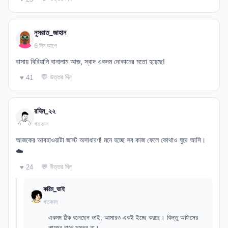
নুসরাত_জাহান
6 দিন আগে
বাসায় বিরিয়ানি বানালাম আজ, স্বাদ একদম দোকানের মতো হয়েছে!
💬 উত্তর দিন
♥ 41
রহিম_২২
গতকাল
আজকের আবহাওয়াটা জাস্ট অসাধারণ! মনে হচ্ছে সব কাজ ফেলে কোথাও ঘুরে আসি।
☁️
💬 উত্তর দিন
♥ 24
করিম_ভাই
গতকাল
একদম ঠিক বলেছেন ভাই, আমারও একই ইচ্ছে করছে। কিন্তু অফিসের
কাজের চাপে সম্ভব না।