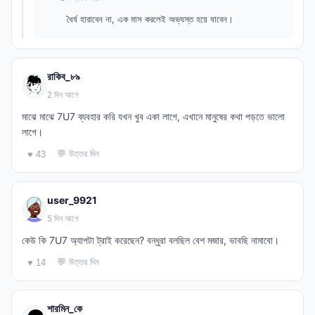
ধৈর্য হারাবেন না, এক মাস করলেই অভ্যস্ত হয়ে যাবেন।
রাকিব_৮৯
2 দিন আগে
মাঝে মাঝে 7U7 ব্যবহার করি যখন খুব একা লাগে, এখানে মানুষের কথা পড়তে ভালো
লাগে।
💬 উত্তর দিন
♥ 43
user_9921
5 দিন আগে
কেউ কি 7U7 অ্যাপটা ট্রাই করেছেন? বন্ধুরা বলছিল বেশ মজার, ভাবছি নামাবো।
💬 উত্তর দিন
♥ 14
শারমিন_কে